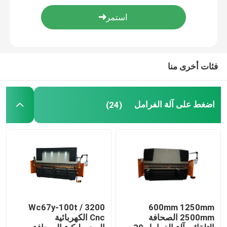
آلة ثني الصفائح المعدنية
آلة إحراز الزاوية الهيدروليكية
فئات أخرى منا
آلة الضغط الهيدروليكية
اضغط على آلة الفرامل
(24)
الفرامل المزامنة للضغط PE-CNC
Wc67y-100t / 3200
600mm 1250mm
2500mm الصحافة
Cnc الكهربائية