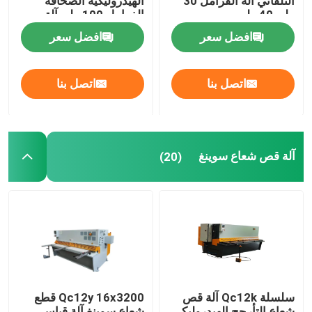
التلقائي آلة الفرامل 30
الهيدروليكية الصحافة
طن 40 طن
الفرامل 100 طن آلة
الانحناء الصلب المعدني
افضل سعر
افضل سعر
اتصل بنا
اتصل بنا
آلة قص شعاع سوينغ
(20)
سلسلة Qc12k آلة قص
Qc12y 16x3200 قطع
شعاع التأرجح الهيدروليكي
شعاع سوينغ آلة قياس