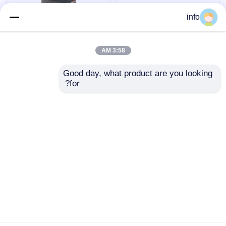
أعمال الحديد مكبس
آلة القص والتثقيب
info
هيدروليكي لكمة وقص آلة
الهيدروليكية Q35Y-25
القص والتثقيب Q35y-20
Q35y-20 آلة القص
والتثقيب اليدوية الصغيرة
3:58 AM
افضل سعر
افضل سعر
Good day, what product are you looking 
for?
اتصل بنا
اتصل بنا
عرض المزيد
منزل
حول نا
اتصل بنا
Desktop Site
خريطة الموقع
Privacy Policy